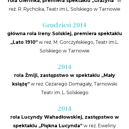
rola Giermka, premiera spektaklu „Grażyna”
w
reż. R. Rychcika, Teatr im.L. Solskiego w Tarnowie
Grudzień 2014
główna rola Ireny Solskiej, premiera spektaklu
„Lato 1910”
w reż. M. Gorczyńskiego, Teatr im.L.
Solskiego w Tarnowie
2014
rola Żmiji, zastępstwo w spektaklu „Mały
książę”
w reż. Cezarego Domagały, Tarnowski
Teatr im. L. Solskiego
2014
rola Lucyndy Wahadłowskiej, zastępstwo w
spektaklu „Piękna Lucynda”
w reż. Eweliny