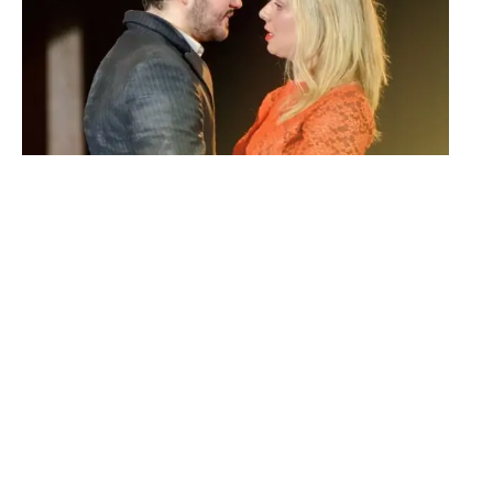
Więcej o mojej
działalności
teatralnej