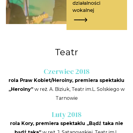
działalności
wokalnej
Teatr
Czerwiec 2018
rola Praw Kobiet/Heroiny, premiera spektaklu
„Heroiny”
w reż. A. Biziuk, Teatr im.L. Solskiego w
Tarnowie
Luty 2018
rola Kory, premiera spektaklu „Bądź taka nie
bądź taka”
w reż. J. Satanowskiej, Teatr im.L.